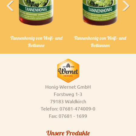
Previous
Next
Tannenhonig von Weiß- und
Tannenhonig von Weiß- und
Rottanne
Rottannen
Honig-Wernet GmbH
Forstweg 1-3
79183 Waldkirch
Telefon: 07681-474009-0
Fax: 07681 - 1699
Unsere Produkte