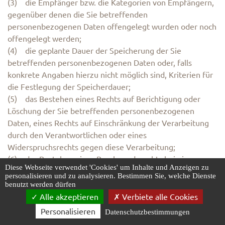
(3) die Empfänger bzw. die Kategorien von Empfängern,
gegenüber denen die Sie betreffenden
personenbezogenen Daten offengelegt wurden oder noch
offengelegt werden;
(4) die geplante Dauer der Speicherung der Sie
betreffenden personenbezogenen Daten oder, falls
konkrete Angaben hierzu nicht möglich sind, Kriterien für
die Festlegung der Speicherdauer;
(5) das Bestehen eines Rechts auf Berichtigung oder
Löschung der Sie betreffenden personenbezogenen
Daten, eines Rechts auf Einschränkung der Verarbeitung
durch den Verantwortlichen oder eines
Widerspruchsrechts gegen diese Verarbeitung;
(6) das Bestehen eines Beschwerderechts bei einer
Diese Webseite verwendet 'Cookies' um Inhalte und Anzeigen zu
Aufsichtsbehörde;
personalisieren und zu analysieren. Bestimmen Sie, welche Dienste
(7) alle verfügbaren Informationen über die Herkunft der
benutzt werden dürfen
Daten, wenn die personenbezogenen Daten nicht bei der
Alle akzeptieren
Verbiete alle Cookies
betroffenen Person erhoben werden;
Personalisieren
Datenschutzbestimmungen
(8) das Bestehen einer automatisierten