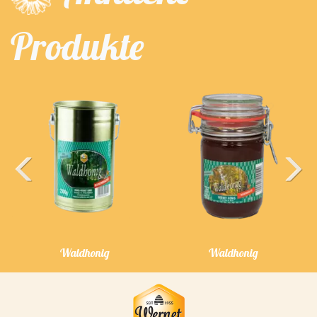
Produkte
Previous
Next
Waldhonig
Waldhonig