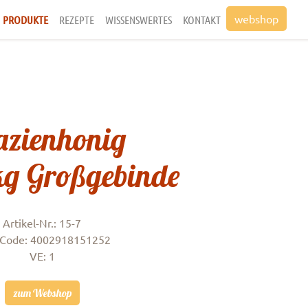
webshop
PRODUKTE
REZEPTE
WISSENSWERTES
KONTAKT
zienhonig
kg Großgebinde
Artikel-Nr.: 15-7
Code: 4002918151252
VE: 1
zum Webshop