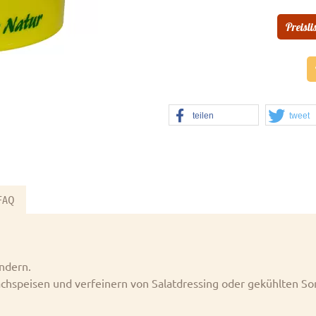
Preisli
teilen
tweet
FAQ
ndern.
achspeisen und verfeinern von Salatdressing oder gekühlten 