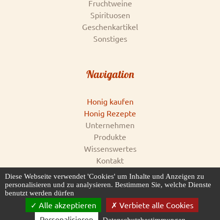
Fruchtweine
Spirituosen
Geschenkartikel
Sonstiges
Navigation
Honig kaufen
Honig Rezepte
Unternehmen
Produkte
Wissenswertes
Kontakt
Impressum
Diese Webseite verwendet 'Cookies' um Inhalte und Anzeigen zu
AGB & Datenschutz
personalisieren und zu analysieren. Bestimmen Sie, welche Dienste
benutzt werden dürfen
Honigankauf
Alle akzeptieren
Verbiete alle Cookies
Personalisieren