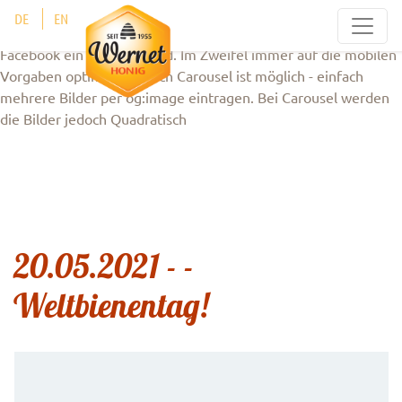
Ein Bild sollte zum Beispiel aktuell 1.200 x 630 Pixel groß sein.
Cookie-Einstellungen
DE
EN
Wenn ihr es nicht passend zuliefern könnt, dann gebt
Facebook ein größeres Bild. Im Zweifel immer auf die mobilen
Vorgaben optimieren! auch Carousel ist möglich - einfach
mehrere Bilder per og:image eintragen. Bei Carousel werden
die Bilder jedoch Quadratisch
20.05.2021 - -
Weltbienentag!