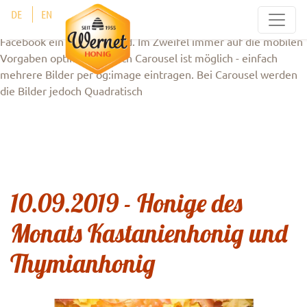
Ein Bild sollte zum Beispiel aktuell 1.200 x 630 Pixel groß sein.
Cookie-Einstellungen
DE
EN
Wenn ihr es nicht passend zuliefern könnt, dann gebt
Facebook ein größeres Bild. Im Zweifel immer auf die mobilen
Vorgaben optimieren! auch Carousel ist möglich - einfach
mehrere Bilder per og:image eintragen. Bei Carousel werden
die Bilder jedoch Quadratisch
10.09.2019 - Honige des
Monats Kastanienhonig und
Thymianhonig