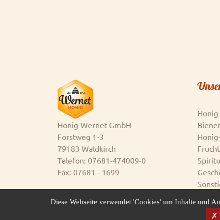
Unse
Honig
Honig-Wernet GmbH
Biene
Forstweg 1-3
Honig
79183 Waldkirch
Fruch
Telefon: 07681-474009-0
Spirit
Fax: 07681 - 1699
Gesche
Sonsti
Diese Webseite verwendet 'Cookies' um Inhalte und An