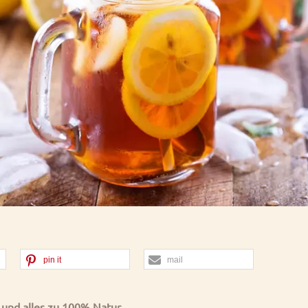
pin it
mail
s und alles zu 100% Natur.