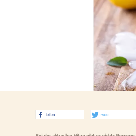
teilen
tweet
Bei der aktuellen Hitze gibt es nichts Bessere