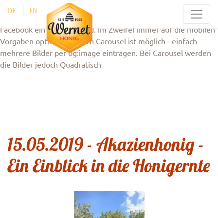
Ein Bild sollte zum Beispiel aktuell 1.200 x 630 Pixel groß sein.
Cookie-Einstellungen
DE
EN
Wenn ihr es nicht passend zuliefern könnt, dann gebt
Facebook ein größeres Bild. Im Zweifel immer auf die mobilen
Vorgaben optimieren! auch Carousel ist möglich - einfach
mehrere Bilder per og:image eintragen. Bei Carousel werden
die Bilder jedoch Quadratisch
15.05.2019 - Akazienhonig -
Ein Einblick in die Honigernte